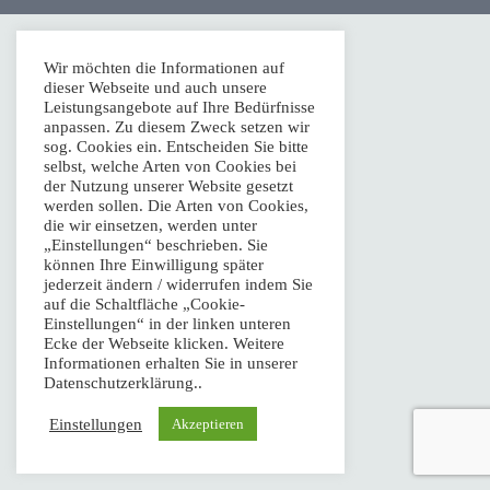
Fahrdienste
Wir möchten die Informationen auf
Mobiltreffs
dieser Webseite und auch unsere
Leistungsangebote auf Ihre Bedürfnisse
anpassen. Zu diesem Zweck setzen wir
Kontakt
sog. Cookies ein. Entscheiden Sie bitte
selbst, welche Arten von Cookies bei
der Nutzung unserer Website gesetzt
Impressum
werden sollen. Die Arten von Cookies,
die wir einsetzen, werden unter
„Einstellungen“ beschrieben. Sie
Datenschutz – Disclaimer
können Ihre Einwilligung später
jederzeit ändern / widerrufen indem Sie
auf die Schaltfläche „Cookie-
Einstellungen“ in der linken unteren
Telefonische Sprechzeiten: Mo.–Fr. 10:00 Uhr–13:00 Uhr,
Ecke der Webseite klicken. Weitere
Informationen erhalten Sie in unserer
Mo.–Do. 14:00 Uhr–17:00 Uhr
Datenschutzerklärung..
© Mobil mit Behinderung e.V. Alle Rechte vorbehalten.
Einstellungen
Akzeptieren
Mobil mit Behinderung e. V.
Orchideenstraße 9