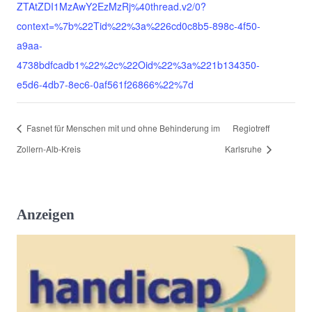
ZTAtZDI1MzAwY2EzMzRj%40thread.v2/0?
context=%7b%22Tid%22%3a%226cd0c8b5-898c-4f50-
a9aa-
4738bdfcadb1%22%2c%22Oid%22%3a%221b134350-
e5d6-4db7-8ec6-0af561f26866%22%7d
Fasnet für Menschen mit und ohne Behinderung im
Regiotreff
Zollern-Alb-Kreis
Karlsruhe
Anzeigen