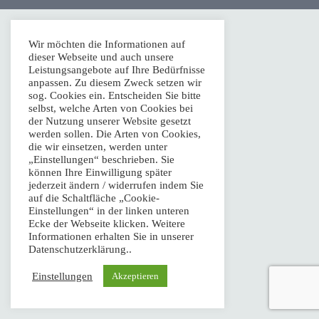
Fahrdienste
Wir möchten die Informationen auf
Mobiltreffs
dieser Webseite und auch unsere
Leistungsangebote auf Ihre Bedürfnisse
anpassen. Zu diesem Zweck setzen wir
Kontakt
sog. Cookies ein. Entscheiden Sie bitte
selbst, welche Arten von Cookies bei
der Nutzung unserer Website gesetzt
Impressum
werden sollen. Die Arten von Cookies,
die wir einsetzen, werden unter
„Einstellungen“ beschrieben. Sie
Datenschutz – Disclaimer
können Ihre Einwilligung später
jederzeit ändern / widerrufen indem Sie
auf die Schaltfläche „Cookie-
Einstellungen“ in der linken unteren
Telefonische Sprechzeiten: Mo.–Fr. 10:00 Uhr–13:00 Uhr,
Ecke der Webseite klicken. Weitere
Informationen erhalten Sie in unserer
Mo.–Do. 14:00 Uhr–17:00 Uhr
Datenschutzerklärung..
© Mobil mit Behinderung e.V. Alle Rechte vorbehalten.
Einstellungen
Akzeptieren
Mobil mit Behinderung e. V.
Orchideenstraße 9