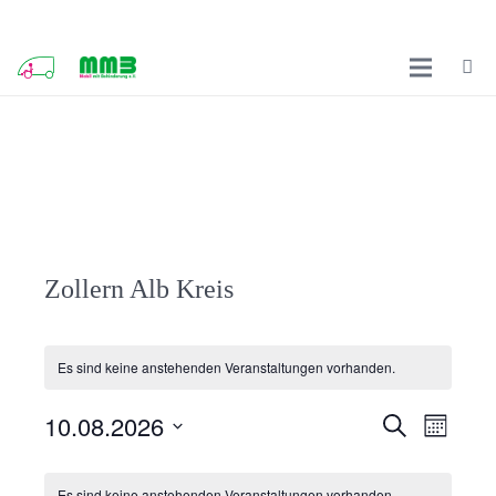
Zollern Alb Kreis
Es sind keine anstehenden Veranstaltungen vorhanden.
10.08.2026
Veransta
Veran
Suche
Monat
Ansic
Suche
Datum
Kalender
Navig
wählen.
Es sind keine anstehenden Veranstaltungen vorhanden.