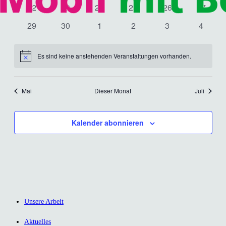
Veranstaltungen
Veranstaltungen
Veranstaltungen
Veranstaltungen
Veranstaltungen
Veranst
0
0
0
0
0
0
22
23
24
25
26
27
Veranstaltungen
Veranstaltungen
Veranstaltungen
Veranstaltungen
Veranstaltungen
Veranst
0
0
0
0
0
0
29
30
1
2
3
4
Veranstaltungen
Veranstaltungen
Veranstaltungen
Veranstaltungen
Veranstaltungen
Veranst
Es sind keine anstehenden Veranstaltungen vorhanden.
Hinweis
Mai
Dieser Monat
Juli
Kalender abonnieren
Unsere Arbeit
Aktuelles